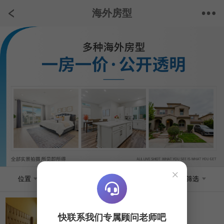
海外房型
×
位置
房屋类型
价位
筛选
至尊主人房
快联系我们专属顾问老师吧
加拿大 - 加拿大